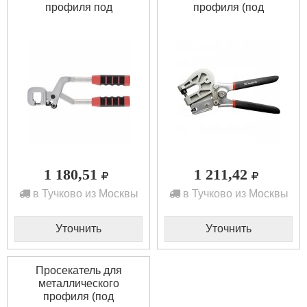
профиля под
профиля (под
гипсокартон MATRIX
гипсокартон), работа
87950
одной рукой MATRIX
87951
1 180,51
1 211,42
в Тучково из Москвы
в Тучково из Москвы
Уточнить
Уточнить
Просекатель для
металлического
профиля (под