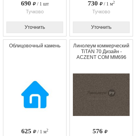
690
730
2
/ 1 шт
/ 1 м
Тучково
Тучково
Уточнить
Уточнить
Облицовочный камень
Линолеум коммерческий
TiTAN 70 Дизайн -
ACZENT COM MM696
(2.5 м)
625
576
2
/ 1 м