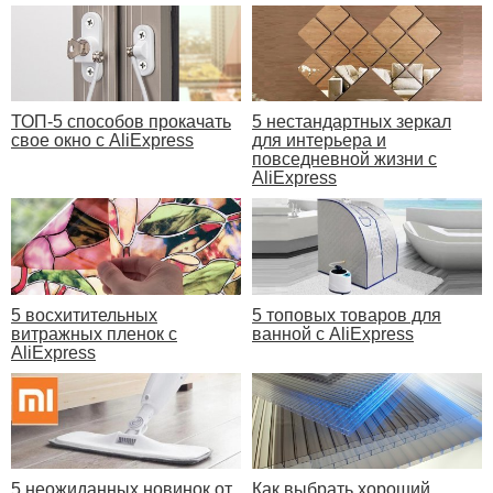
ТОП-5 способов прокачать
5 нестандартных зеркал
свое окно с AliExpress
для интерьера и
повседневной жизни с
AliExpress
5 восхитительных
5 топовых товаров для
витражных пленок с
ванной с AliExpress
AliExpress
5 неожиданных новинок от
Как выбрать хороший