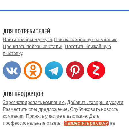
ДЛЯ ПОТРЕБИТЕЛЕЙ
Найти товары и услуги
Поискать хорошую компанию
Прочитать полезные статьи
Посетить ближайшую
выставку
ДЛЯ ПРОДАВЦОВ
Зарегистрировать компанию
Добавить товары и услуги
Разместить спецпредложение
Опубликовать новость
компании
Принять участие в выставке
Дать
профессиональные ответы
Разместить рекламу
на