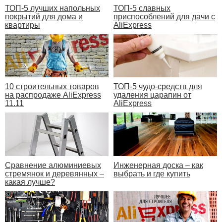
ТОП-5 лучших напольных
ТОП-5 славных
покрытий для дома и
приспособлений для дачи с
квартиры
AliExpress
10 строительных товаров
ТОП-5 чудо-средств для
на распродаже AliExpress
удаления царапин от
11.11
AliExpress
Сравнение алюминиевых
Инженерная доска – как
стремянок и деревянных –
выбрать и где купить
какая лучше?