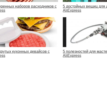
еренных наборов расходников с
5 достойных вещиц для 
ess
AliExpress
крутых кухонных девайсов с
5 полезностей для масте
ess
AliExpress