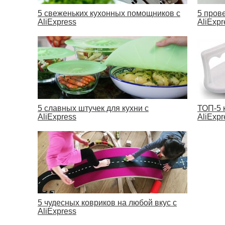
5 свеженьких кухонных помощников с
5 пров
AliExpress
AliExpr
5 славных штучек для кухни с
ТОП-5 
AliExpress
AliExpr
5 чудесных ковриков на любой вкус с
AliExpress