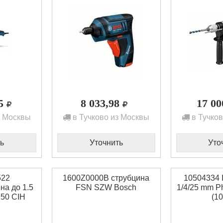
85
8 033,98
17 0
з Москвы
в Тучково из Москвы
в Тучков
ь
Уточнить
Уто
522
1600Z0000B струбцина
10504334 
а до 1.5
FSN SZW Bosch
1/4/25 mm Ph
150 CIH
(10