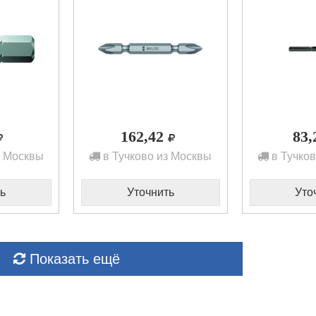
162,42
83
з Москвы
в Тучково из Москвы
в Тучков
ь
Уточнить
Уто
Показать ещё