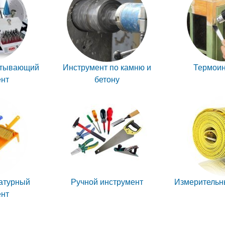
атывающий
Инструмент по камню и
Термоин
ент
бетону
атурный
Ручной инструмент
Измерительн
ент