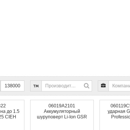
322
06019A2101
060119C
а до 1.5
Аккумуляторный
ударная G
25 CIEH
шуруповерт Li-Ion GSR
Professi
Mx2Drive Bosch