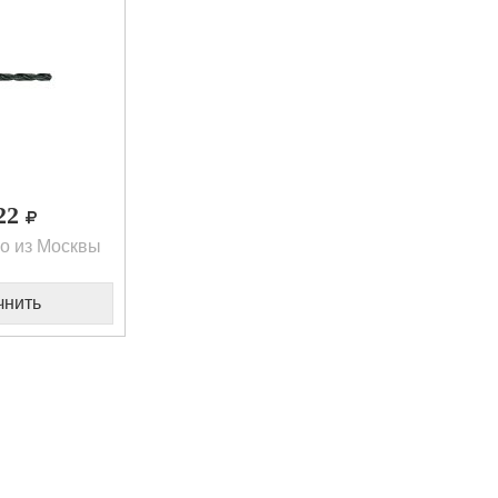
,22
о из Москвы
чнить