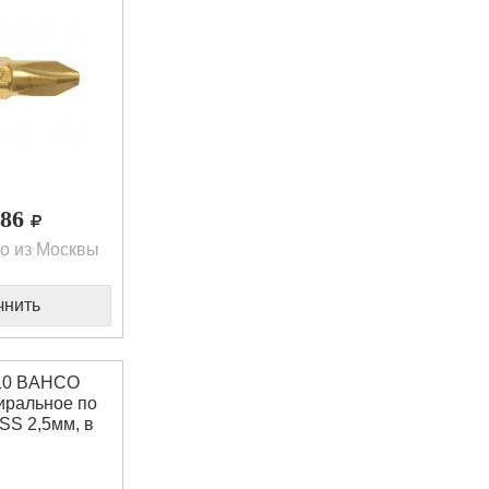
,86
о из Москвы
чнить
-10 BAHCO
иральное по
SS 2,5мм, в
е 10 шт.