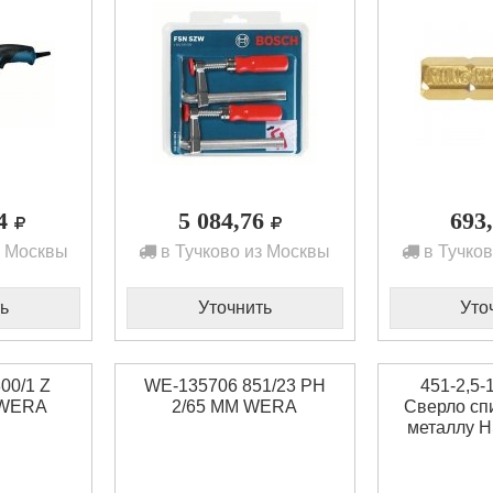
14
5 084,76
693
з Москвы
в Тучково из Москвы
в Тучков
ь
Уточнить
Уто
00/1 Z
WE-135706 851/23 PH
451-2,5
 WERA
2/65 MM WERA
Сверло сп
металлу H
упаковк