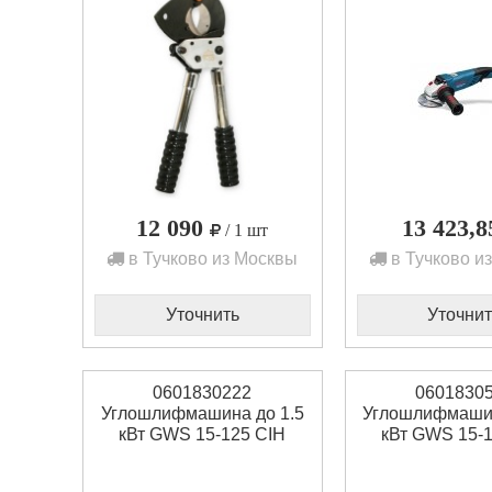
12 090
13 423,
/ 1 шт
в Тучково из Москвы
в Тучково и
Уточнить
Уточнит
0601830222
0601830
Углошлифмашина до 1.5
Углошлифмашин
кВт GWS 15-125 CIH
кВт GWS 15-
Bosch
Bosch