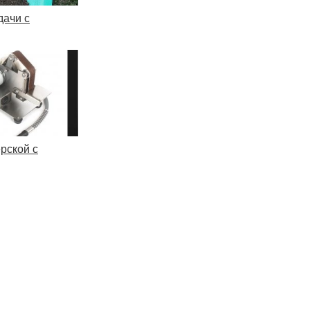
дачи с
рской с