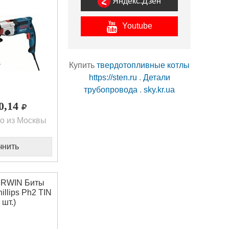
Яндекс.Дзен
Youtube
Купить
твердотопливные котлы
https://sten.ru
.
Детали
трубопровода
.
sky.kr.ua
00,14
о из Москвы
чнить
IRWIN Биты
illips Ph2 TIN
 шт.)