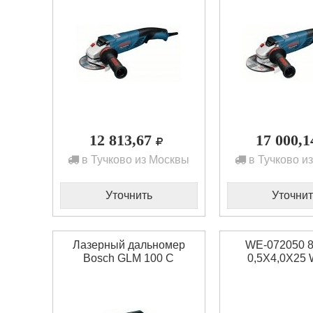
12 813,67
17 000,
в Тучково из Москвы
в Тучково и
Уточнить
Уточнит
Лазерный дальномер
WE-072050 8
Bosch GLM 100 C
0,5X4,0X25