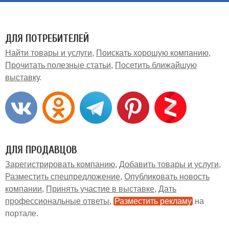
ДЛЯ ПОТРЕБИТЕЛЕЙ
Найти товары и услуги
Поискать хорошую компанию
Прочитать полезные статьи
Посетить ближайшую
выставку
ДЛЯ ПРОДАВЦОВ
Зарегистрировать компанию
Добавить товары и услуги
Разместить спецпредложение
Опубликовать новость
компании
Принять участие в выставке
Дать
профессиональные ответы
Разместить рекламу
на
портале