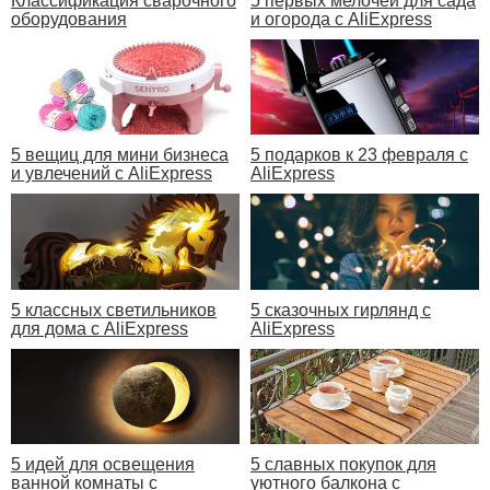
Классификация сварочного
5 первых мелочей для сада
оборудования
и огорода с AliExpress
5 вещиц для мини бизнеса
5 подарков к 23 февраля с
и увлечений с AliExpress
AliExpress
5 классных светильников
5 сказочных гирлянд с
для дома с AliExpress
AliExpress
5 идей для освещения
5 славных покупок для
ванной комнаты с
уютного балкона с