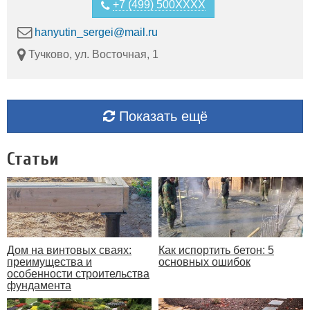
+7 (499) 500XXXX
hanyutin_sergei@mail.ru
Тучково, ул. Восточная, 1
Показать ещё
Статьи
Дом на винтовых сваях:
Как испортить бетон: 5
преимущества и
основных ошибок
особенности строительства
фундамента